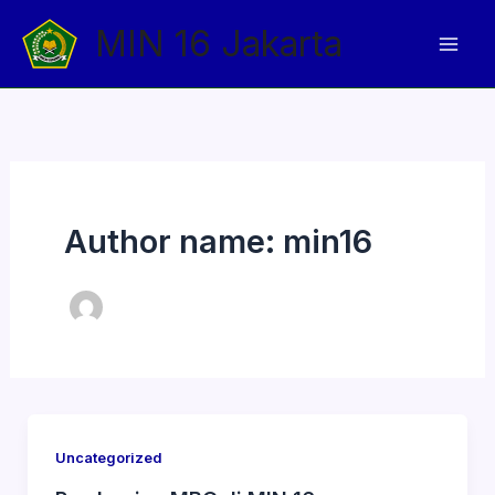
Skip
MIN 16 Jakarta
to
Mai
content
Men
Author name: min16
Uncategorized